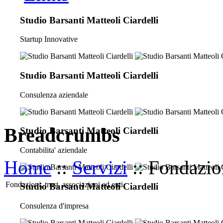
Studio Barsanti Matteoli Ciardelli
Startup Innovative
Studio Barsanti Matteoli Ciardelli
Consulenza aziendale
Breadcrumbs
Studio Barsanti Matteoli Ciardelli
Contabilita' aziendale
Home
::
Servizi
:: Fondazion
Fondazioni, trust, associazioni ed enti
Studio Barsanti Matteoli Ciardelli
Consulenza d'impresa