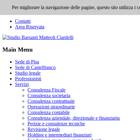
Per migliorare la navigazione delle pagine, questo sito utilizza 
Top Menu
Contatti
Area Riservata
Main Menu
Sede di Pisa
Sede di Castelfranco
Studio legale
Professionisti
Servizi
Consulenza Fiscale
Consulenza societaria
Consulenza contrattuale
Operazioni straordinarie
Consulenza contabile
Consulenza aziendale, direzionale e finanziaria
Perizie e consulenze tecniche
Revisione legale
Holding e intermediari finanziari