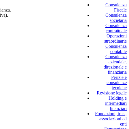
Consulenza
lianza.
Fiscale
iva).
Consulenza
societaria
Consulenza
contrattuale
Operazioni
straordinarie
Consulenza
contabile
Consulenza
aziendale,
direzionale e
finanziaria
Perizie e
consulenze
tecniche
Revisione legale
Holding e
intermediari
finanziari
Fondazioni, trust,
associazioni ed
enti