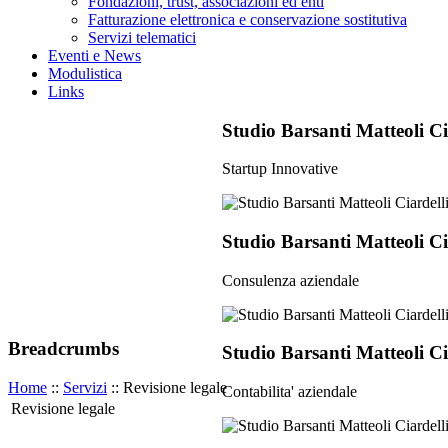
Fondazioni, trust, associazioni ed enti
Fatturazione elettronica e conservazione sostitutiva
Servizi telematici
Eventi e News
Modulistica
Links
Studio Barsanti Matteoli Ci
Startup Innovative
Studio Barsanti Matteoli Ci
Consulenza aziendale
Breadcrumbs
Studio Barsanti Matteoli Ci
Home
::
Servizi
:: Revisione legale
Contabilita' aziendale
Revisione legale