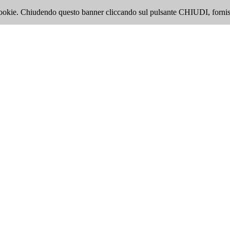
i cookie. Chiudendo questo banner cliccando sul pulsante CHIUDI, fornis